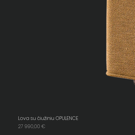
Lova su čiužiniu OPULENCE
Price
27 990,00 €