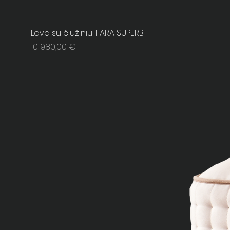
Lova su čiužiniu TIARA SUPERB
Price
10 980,00 €