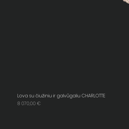
Lova su čiužiniu ir galvūgaliu CHARLOTTE
Price
8 070,00 €