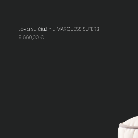
Lova su čiužiniu MARQUESS SUPERB
Price
9 660,00 €