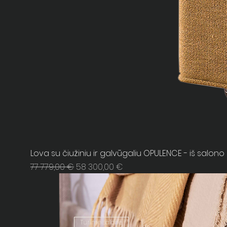
Lova su čiužiniu ir galvūgaliu OPULENCE - iš salono
Regular Price
Sale Price
77 779,00 €
58 300,00 €
Turime salone