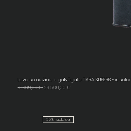
Lova su čiužiniu ir galvūgaliu TIARA SUPERB - iš sal
Regular Price
Sale Price
31 369,00 €
23 500,00 €
25 % nuolaida