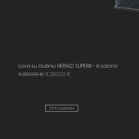
Lova su čiužiniu HERALD SUPERB - iš salono
Regular Price
Sale Price
11 050,00 €
8 280,00 €
25 % nuolaida