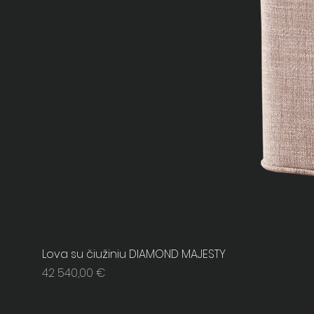
Lova su čiužiniu DIAMOND MAJESTY
Price
42 540,00 €