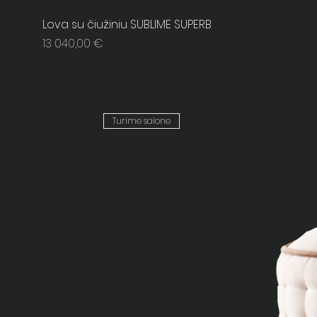
Lova su čiužiniu SUBLIME SUPERB
Price
13 040,00 €
Turime salone