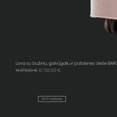
Lova su čiužiniu, galvūgaliu ir patalynės dėže BAR
Regular Price
Sale Price
14 279,00 €
10 700,00 €
25 % nuolaida