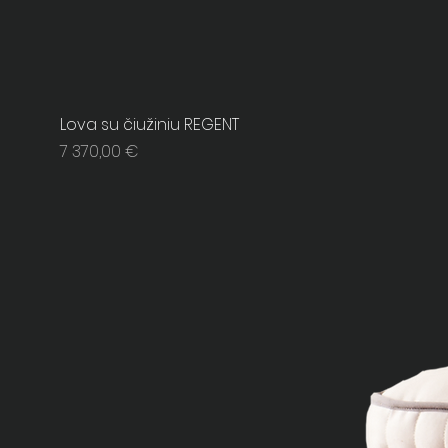
Lova su čiužiniu REGENT
Price
7 370,00 €