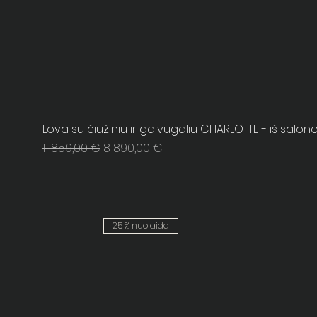
Lova su čiužiniu ir galvūgaliu CHARLOTTE - iš salon
Regular Price
Sale Price
11 859,00 €
8 890,00 €
25 % nuolaida