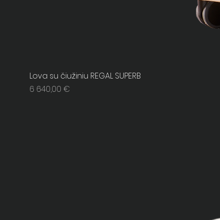
Lova su čiužiniu REGAL SUPERB
Price
6 640,00 €