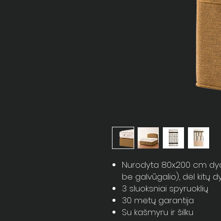
Nurodyta 80x200 cm dydži
be galvūgalio), dėl kitų 
3 sluoksniai spyruoklių
30 metų garantija
Su kašmyru ir šilku