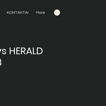
KONTAKTAI
More
ys HERALD
B