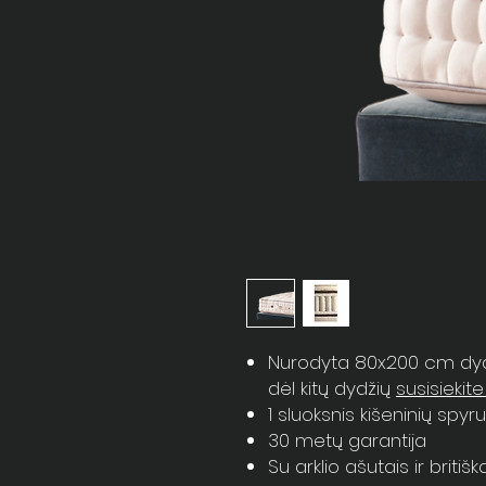
Nurodyta 80x200 cm dydži
dėl kitų dydžių
susisiekit
1 sluoksnis kišeninių spyru
30 metų garantija
Su arklio ašutais ir britišk