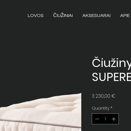
LOVOS
ČIUŽINIAI
AKSESUARAI
APIE
Čiužin
SUPER
Price
3 230,00 €
Quantity
*