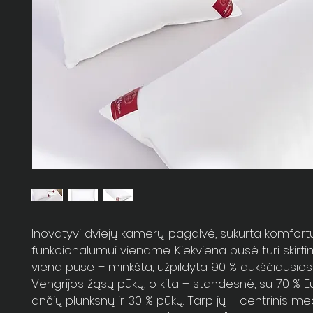
Inovatyvi dviejų kamerų
pagalvė, sukurta komfortui
funkcionalumui viename. Kiekviena pusė turi skirtin
viena pusė – minkšta, užpildyta 90 % aukščiausio
Vengrijos žąsų pūkų, o kita – standesnė, su 70 % 
ančių plunksnų ir 30 % pūkų. Tarp jų – centrinis med