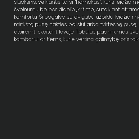
sluoksnis, veikiantis tarsi "hamakas", kuris leidžia 
švelnumu be per didelio įkritimo, suteikiant atram
komfortu. Ši pagalvė su dvigubu užpildu leidžia rink
minkštą pusę nakties poilsiui arba tvirtesnę pusę, k
atsiremti skaitant lovoje. Tobulas pasirinkimas sve
kambariui ar tiems, kurie vertina galimybę prisitaiky