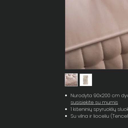
Nurodyta 90x200 cm dydži
susisiekite su mumis
1 kišeninių spyruoklių slu
Su vilna ir lioceliu (Tence