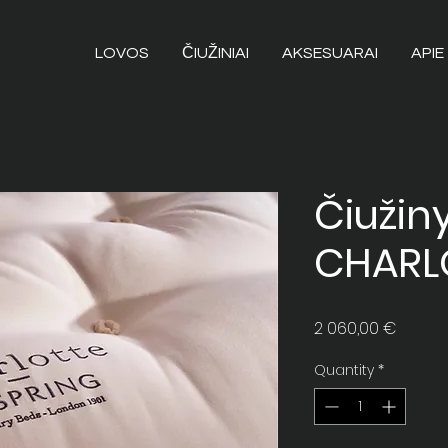
LOVOS
ČIUŽINIAI
AKSESUARAI
APIE
Čiužin
CHARL
Price
2 060,00 €
Quantity
*