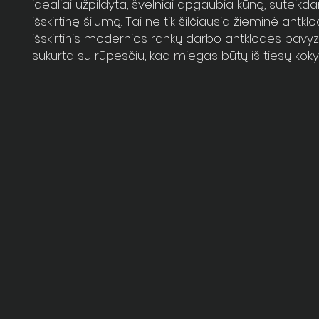
idealiai užpildyta, švelniai apgaubia kūną, suteik
išskirtinę šilumą. Tai ne tik šilčiausia žieminė antklo
išskirtinis modernios rankų darbo antklodės pavy
sukurta su rūpesčiu, kad miegas būtų iš tiesų koky