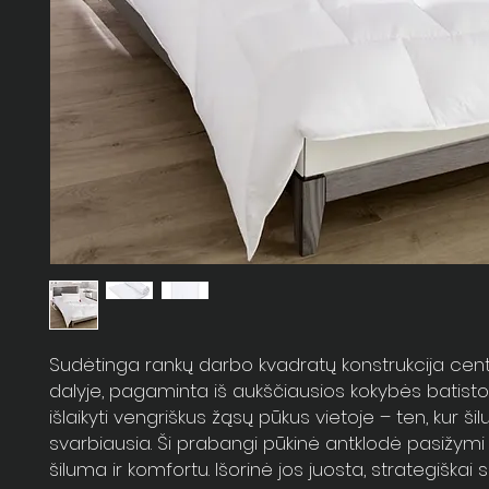
Sudėtinga rankų darbo kvadratų konstrukcija cent
dalyje, pagaminta iš aukščiausios kokybės batist
išlaikyti vengriškus žąsų pūkus vietoje – ten, kur ši
svarbiausia. Ši prabangi pūkinė antklodė pasižymi
šiluma ir komfortu. Išorinė jos juosta, strategiškai s