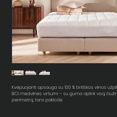
Kvėpuojanti apsauga su 100 % britiškos vilnos užpil
BCI medvilnės viršumi – su guma aplink visą čiuži
perimetrą, tarsi paklodė.