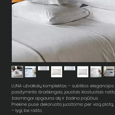
LUNA užvalkalų komplektas – subtilios elegancijos
pasižymintis išraiškingais, įaustais klostuotais rašta
žaismingai apgauna akį ir žadina pojūčius.
Priekinė pusė dekoruota juostomis per visą plotą,
– lygi, be rašto.