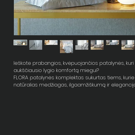
Ieškote prabangios, kvėpuojančios patalynės, kuri 
aukščiausio lygio komfortą miegui?
FLORA patalynės komplektas sukurtas tiems, kurie
natūralias medžiagas, ilgaamžiškumą ir eleganciją