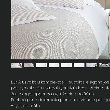
LUNA užvalkalų komplektas – subtilios elegancijos
pasižymintis išraiškingais, įaustais klostuotais rašta
žaismingai apgauna akį ir žadina pojūčius.
Priekinė pusė dekoruota juostomis vienoje pusėje
– lygi, be rašto.