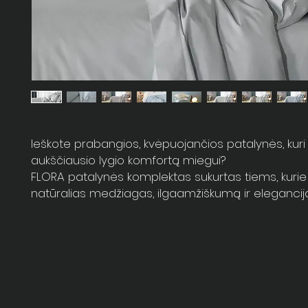
Ieškote prabangios, kvėpuojančios patalynės, kuri 
aukščiausio lygio komfortą miegui?
FLORA patalynės komplektas sukurtas tiems, kurie
natūralias medžiagas, ilgaamžiškumą ir eleganciją