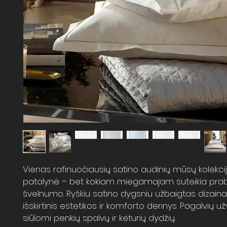
Vienas rafinuočiausių satino audinių mūsų kolekci
patalynė – bet kokiam miegamajam suteikia prab
švelnumo. Ryškiu satino dygsniu užbaigtas dizaina
išskirtinis estetikos ir komforto derinys. Pagalvių už
siūlomi penkių spalvų ir keturių dydžių.