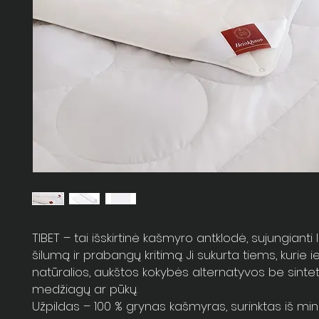
TIBET – tai išskirtinė kašmyro antklodė, sujungiant
šilumą ir prabangų kritimą. Ji sukurta tiems, kurie i
natūralios, aukštos kokybės alternatyvos be sintet
medžiagų ar pūkų.
Užpildas – 100 % grynas kašmyras, surinktas iš min