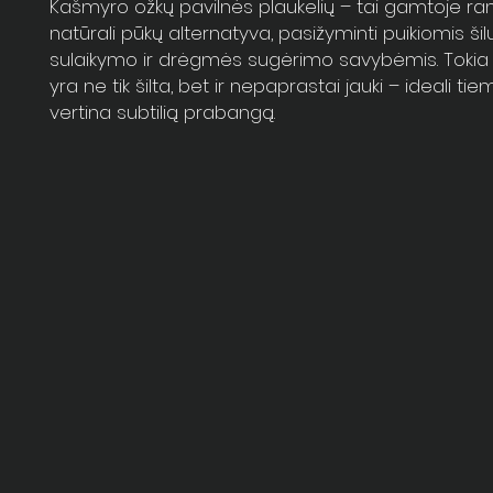
Kašmyro ožkų pavilnės plaukelių – tai gamtoje 
natūrali pūkų alternatyva, pasižyminti puikiomis š
sulaikymo ir drėgmės sugėrimo savybėmis. Tokia
yra ne tik šilta, bet ir nepaprastai jauki – ideali tiem
vertina subtilią prabangą.