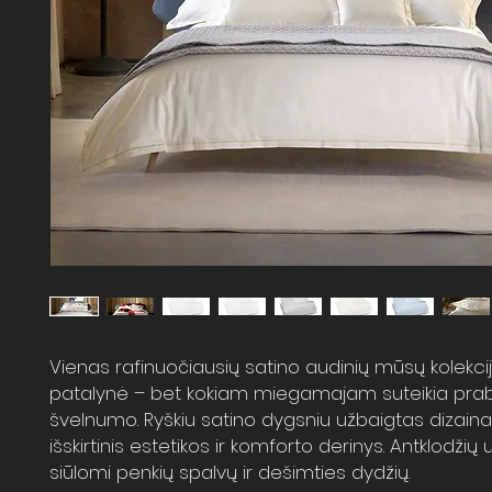
Vienas rafinuočiausių satino audinių mūsų kolekci
patalynė – bet kokiam miegamajam suteikia prab
švelnumo. Ryškiu satino dygsniu užbaigtas dizaina
išskirtinis estetikos ir komforto derinys. Antklodžių 
siūlomi penkių spalvų ir dešimties dydžių.