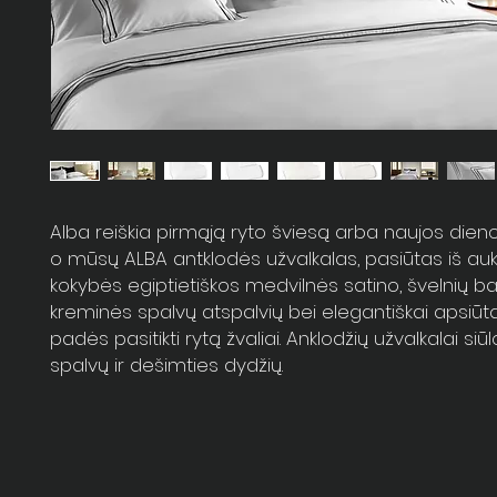
Alba reiškia pirmąją ryto šviesą arba naujos dien
o mūsų ALBA antklodės užvalkalas, pasiūtas iš au
kokybės egiptietiškos medvilnės satino, švelnių bal
kreminės spalvų atspalvių bei elegantiškai apsiūta
padės pasitikti rytą žvaliai. Anklodžių užvalkalai siū
spalvų ir dešimties dydžių.